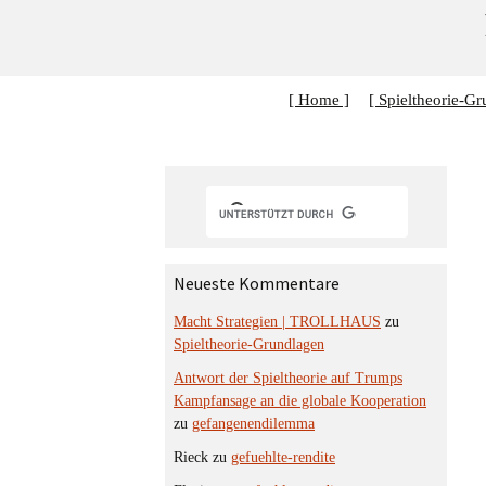
[ Home ]
[ Spieltheorie-Gr
Neueste Kommentare
Macht Strategien | TROLLHAUS
zu
Spieltheorie-Grundlagen
Antwort der Spieltheorie auf Trumps
Kampfansage an die globale Kooperation
zu
gefangenendilemma
Rieck
zu
gefuehlte-rendite