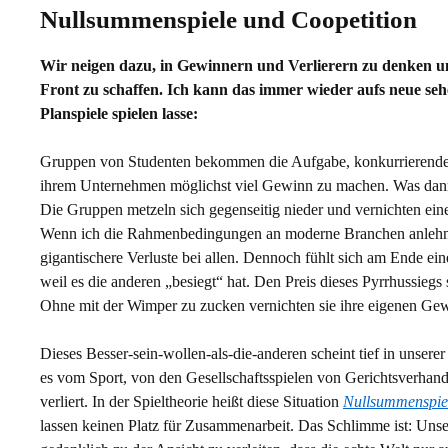
Nullsummenspiele und Coopetition
Wir neigen dazu, in Gewinnern und Verlierern zu denken un
Front zu schaffen. Ich kann das immer wieder aufs neue se
Planspiele spielen lasse:
Gruppen von Studenten bekommen die Aufgabe, konkurrierende
ihrem Unternehmen möglichst viel Gewinn zu machen. Was dann pa
Die Gruppen metzeln sich gegenseitig nieder und vernichten ein
Wenn ich die Rahmenbedingungen an moderne Branchen anlehne,
gigantischere Verluste bei allen. Dennoch fühlt sich am Ende e
weil es die anderen „besiegt“ hat. Den Preis dieses Pyrrhussiegs
Ohne mit der Wimper zu zucken vernichten sie ihre eigenen Gew
Dieses Besser-sein-wollen-als-die-anderen scheint tief in unsere
es vom Sport, von den Gesellschaftsspielen von Gerichtsverhand
verliert. In der Spieltheorie heißt diese Situation
Nullsummenspie
lassen keinen Platz für Zusammenarbeit. Das Schlimme ist: Unse