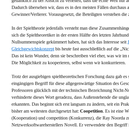
gedanklich zu der Ansicht zu verleiten, dass die echte Welt nur
Dadurch übersehen wir, dass es in den meisten Fällen durchaus a
Gewinner/Verlierer. Vorausgesetzt, die Beteiligten verstehen 
In der Spieltheorie jedenfalls versteht man diese Zusammenhäng
sich die Spieltheoretiker in der ersten Hälfte des letzten Jahrhu
Nullsummenspiele gekümmert haben, hat sich das Interesse seit
Gleichgewichtskonzept
bis heute fast ausschließlich auf die „N
Das ist kein Wunder, denn sie beschreiben viel eher, was wir im 
Die Möglichkeit zu kooperieren, selbst wenn wir konkurrieren.
Trotz der ausgiebigen spieltheoretischen Forschung dazu gab es 
eingängigen Begriff für diese allgegenwärtige Situation des Ges
Professoren glücklich mit der technischen Bezeichnung Nicht-Nu
verhinderte dieses Wort geradezu, dass Außenstehende die ungla
erkannten. Das beginnt sich erst langsam zu ändern, seit ein Prak
bisher am weitesten durchgesetzt hat:
Coopetition
. Es ist eine 
(Kooperation) und competition (Konkurrenz), die Ray Noorda z
Netzwerksoftwareherstellers Novell. Er verwendete den Begriff i