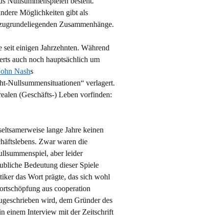
 aus Nullsummenspielen besteht.
ndere Möglichkeiten gibt als
die zugrundeliegenden Zusammenhänge.
e seit einigen Jahrzehnten. Während
nderts auch noch hauptsächlich um
John Nash
s
icht-Nullsummensituationen“ verlagert.
realen (Geschäfts-) Leben vorfinden:
seltsamerweise lange Jahre keinen
chäftslebens. Zwar waren die
llsummenspiel, aber leider
ubliche Bedeutung dieser Spiele
tiker das Wort prägte, das sich wohl
Wortschöpfung aus cooperation
ugeschrieben wird, dem Gründer des
n einem Interview mit der Zeitschrift