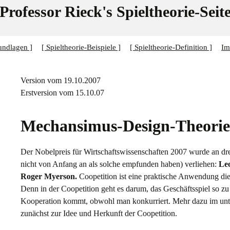
Professor Rieck's Spieltheorie-Seit
Zum
undlagen ]
[ Spieltheorie-Beispiele ]
[ Spieltheorie-Definition ]
Im
Inhalt
springen
Version vom 19.10.2007
Erstversion vom 15.10.07
Mechansimus-Design-Theorie
Der Nobelpreis für Wirtschaftswissenschaften 2007 wurde an drei
nicht von Anfang an als solche empfunden haben) verliehen:
Le
Roger Myerson.
Coopetition ist eine praktische Anwendung die
Denn in der Coopetition geht es darum, das Geschäftsspiel so zu
Kooperation kommt, obwohl man konkurriert. Mehr dazu im unter
zunächst zur Idee und Herkunft der Coopetition.