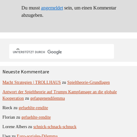
Du musst
angemeldet
sein, um einen Kommentar
abzugeben.
Neueste Kommentare
Macht Strategien | TROLLHAUS
zu
Spieltheorie-Grundlagen
Antwort der Spieltheorie auf Trumps Kampfansage an die globale
Kooperation
zu
gefangenendilemma
Rieck
zu
gefuehlte-rendite
Florian
zu
gefuehlte-rendite
Lorene Albers
zu
schnick-schnack-schnuck
Uwe
zu
Euro-soziales-Dilemma