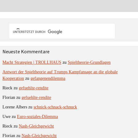
Neueste Kommentare
Macht Strategien | TROLLHAUS
zu
Spieltheorie-Grundlagen
Antwort der Spieltheorie auf Trumps Kampfansage an die globale
Kooperation
zu
gefangenendilemma
Rieck
zu
gefuehlte-rendite
Florian
zu
gefuehlte-rendite
Lorene Albers
zu
schnick-schnack-schnuck
Uwe
zu
Euro-soziales-Dilemma
Rieck
zu
Nash-Gleichgewicht
Florian
zu
Nash-Gleichgewicht