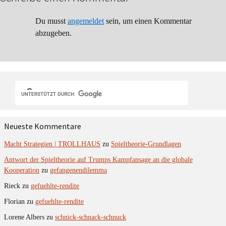
Du musst
angemeldet
sein, um einen Kommentar
abzugeben.
Neueste Kommentare
Macht Strategien | TROLLHAUS
zu
Spieltheorie-Grundlagen
Antwort der Spieltheorie auf Trumps Kampfansage an die globale
Kooperation
zu
gefangenendilemma
Rieck
zu
gefuehlte-rendite
Florian
zu
gefuehlte-rendite
Lorene Albers
zu
schnick-schnack-schnuck